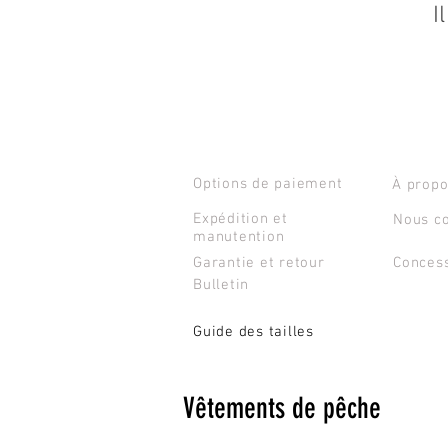
I
SERVICE CLIENTS
CONTAC
Options de paiement
À propo
Expédition et
Nous co
manutention
Garantie et retour
Conces
Bulletin
Guide des tailles
Vêtements de pêche