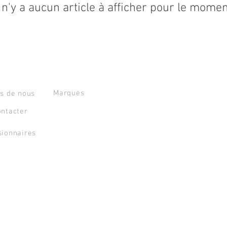
l n'y a aucun article à afficher pour le momen
T
OVERMAKE srl
Marques
s de nous
ntacter
sionnaires