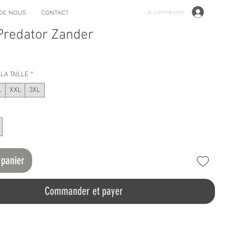
Se connecter
 DE NOUS
CONTACT
 Predator Zander
LA TAILLE
*
L
XXL
3XL
 panier
Commander et payer