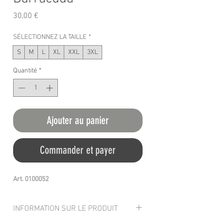
Prix
30,00 €
SÉLECTIONNEZ LA TAILLE
*
S
M
L
XL
XXL
3XL
Quantité
*
Ajouter au panier
Commander et payer
Art. 0100052
INFORMATION SUR LE PRODUIT