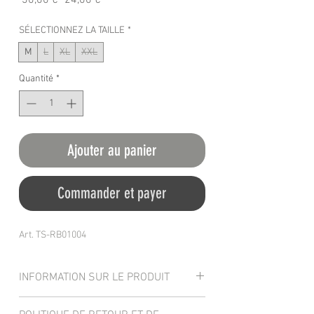
 30,00 € 
24,00 €
original
promotionnel
SÉLECTIONNEZ LA TAILLE
*
M
L
XL
XXL
Quantité
*
Ajouter au panier
Commander et payer
Art. TS-RB01004
INFORMATION SUR LE PRODUIT
T-shirt à manches courtes de qualité