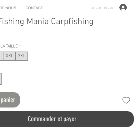
Se connecter
 DE NOUS
CONTACT
 Fishing Mania Carpfishing
LA TAILLE
*
L
XXL
3XL
 panier
Commander et payer