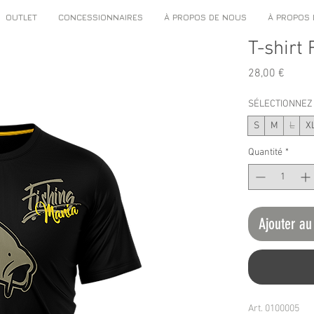
OUTLET
CONCESSIONNAIRES
À PROPOS DE NOUS
À PROPOS
T-shirt
Prix
28,00 €
SÉLECTIONNEZ 
S
M
L
X
Quantité
*
Ajouter au
Art. 0100005