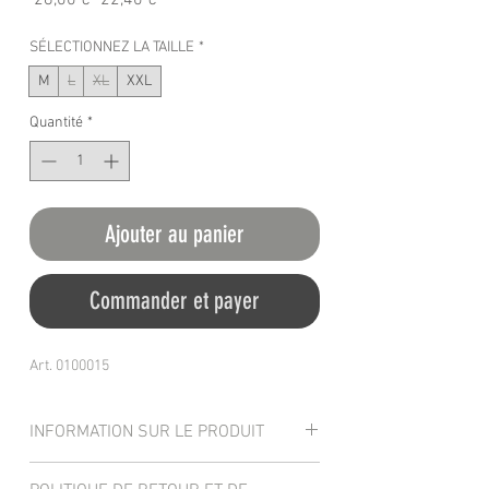
 28,00 € 
22,40 €
original
promotionnel
SÉLECTIONNEZ LA TAILLE
*
M
L
XL
XXL
Quantité
*
Ajouter au panier
Commander et payer
Art. 0100015
INFORMATION SUR LE PRODUIT
Le T-shirt CARPER est présenté par un