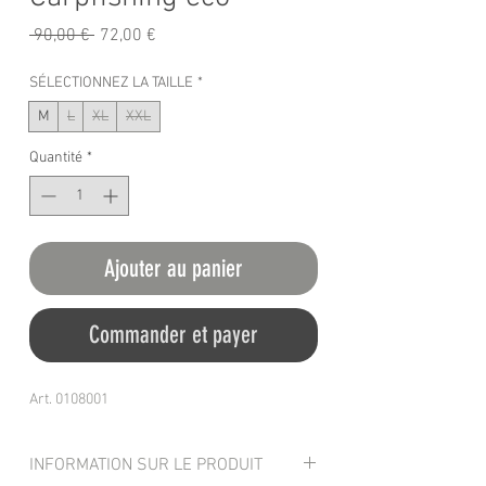
Prix
Prix
 90,00 € 
72,00 €
original
promotionnel
SÉLECTIONNEZ LA TAILLE
*
M
L
XL
XXL
Quantité
*
Ajouter au panier
Commander et payer
Art. 0108001
INFORMATION SUR LE PRODUIT