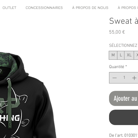
OUTLET
CONCESSIONNAIRES
À PROPOS DE NOUS
À PROPOS
Sweat à
Prix
55,00 €
SÉLECTIONNEZ 
M
L
XL
Quantité
*
Ajouter au
De l'art. 010301