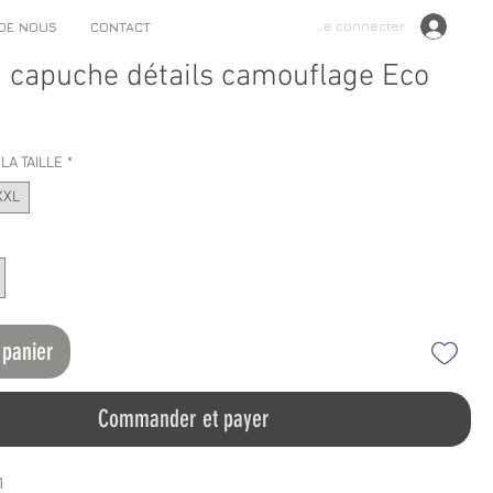
Se connecter
 DE NOUS
CONTACT
 capuche détails camouflage Eco
LA TAILLE
*
XXL
 panier
Commander et payer
1