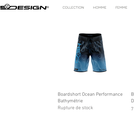
COLLECTION
HOMME
FEMME
Aperçu rapide
Boardshort Ocean Performance
B
Bathymétrie
D
Rupture de stock
P
7