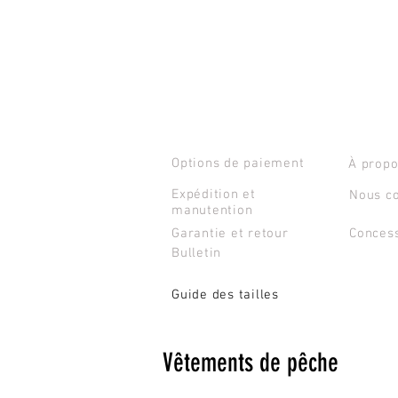
SERVICE CLIENTS
CONTAC
Options de paiement
À propo
Expédition et
Nous co
manutention
Garantie et retour
Conces
Bulletin
Guide des tailles
Vêtements de pêche