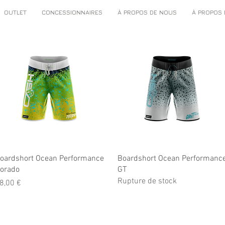
OUTLET
CONCESSIONNAIRES
À PROPOS DE NOUS
À PROPOS
Aperçu rapide
Aperçu rapide
oardshort Ocean Performance
Boardshort Ocean Performanc
orado
GT
Rupture de stock
rix
8,00 €