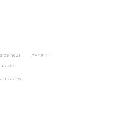
T
OVERMAKE srl
Marques
s de nous
ntacter
sionnaires